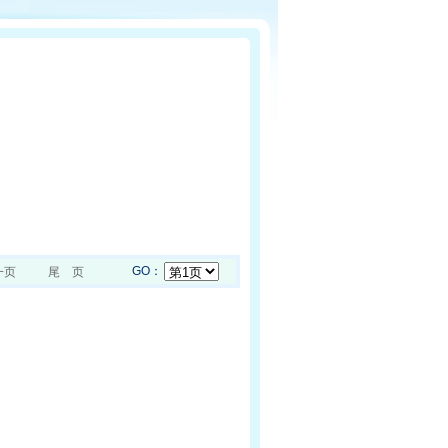
GO：
一页
尾 页