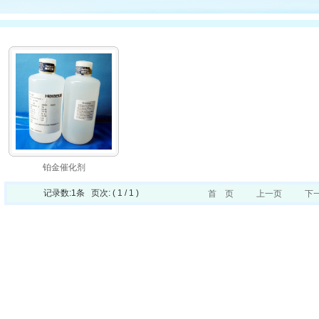
铂金催化剂
记录数:1条 页次: ( 1 / 1 )
首 页
上一页
下